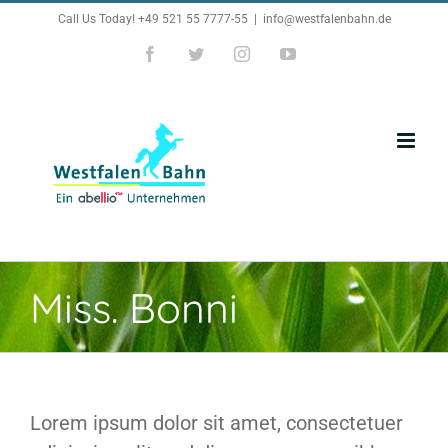
Zum
Call Us Today! +49 521 55 7777-55
|
info@westfalenbahn.de
Inhalt
Facebook
Twitter
Instagram
YouTube
springen
Miss. Bonni
Lorem ipsum dolor sit amet, consectetuer