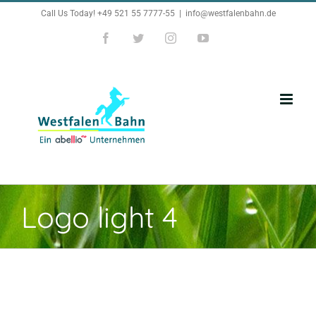
Zum
Call Us Today! +49 521 55 7777-55
|
info@westfalenbahn.de
Inhalt
Facebook
Twitter
Instagram
YouTube
springen
Logo light 4